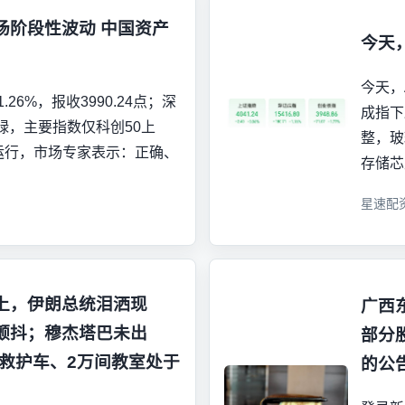
场阶段性波动 中国资产
今天
今天，
26%，报收3990.24点；深
成指下
绿，主要指数仅科创50上
整，玻
运行，市场专家表示：正确、
存储芯
星速配
上，伊朗总统泪洒现
广西
颤抖；穆杰塔巴未出
部分
辆救护车、2万间教室处于
的公