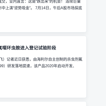
成交，业内直言：这是“跌出来”的机会！ 连续巨量
中上演“逆势吸金”。 7月14日，午后A股市场探底
氟噁环虫胺进入登记试验阶段
鹏飞）记者近日获悉，由海利尔自主创制的杀虫剂氟
599）研发落地提速，该产品2020年启动开发、