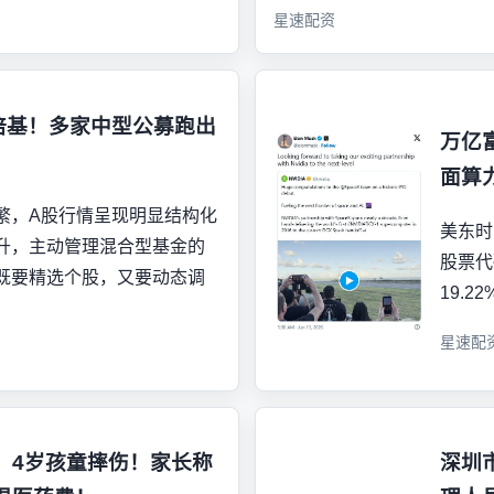
星速配资
倍基！多家中型公募跑出
万亿
面算
繁，A股行情呈现明显结构化
美东时
升，主动管理混合型基金的
股票代
既要精选个股，又要动态调
19.
星速配
，4岁孩童摔伤！家长称
深圳