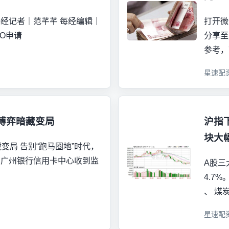
0:09 每经记者｜范芊芊 每经编辑｜
打开微
PO申请
分享至朋
参考，
星速配
博弈暗藏变局
沪指下
块大
局 告别“跑马圈地”时代，
，广州银行信用卡中心收到监
A股三
4.7
、 煤
星速配