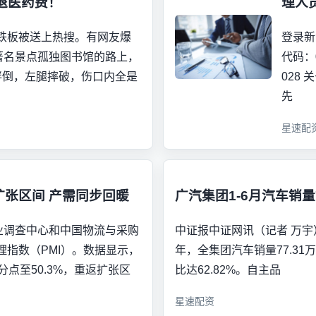
退医药费！
理人
铁板被送上热搜。有网友爆
登录新
著名景点孤独图书馆的路上，
代码：
绊倒，左腿摔破，伤口内全是
028
先
星速配
扩张区间 产需同步回暖
广汽集团1-6月汽车销量7
业调查中心和中国物流与采购
中证报中证网讯（记者 万宇
理指数（PMI）。数据显示，
年，全集团汽车销量77.31
百分点至50.3%，重返扩张区
比达62.82%。自主品
星速配资