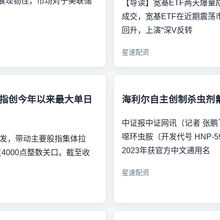
续展现韧性，市场对于美联储
【导读】宽基ETF两天爆量
成交，宽基ETF在近期震荡市
回升，上演“深V反转
星速配资
综指创今年以来最大单日
海利尔自主创制杀虫剂
中证报中证网讯（记者 张
噁环虫胺（开发代号 HNP-
爆发，带动主要股指集体拉
2023年获官方中文通用名
4000点整数关口。截至收
星速配资