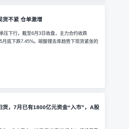
现货不紧 仓单激增
市场承压下行，截至6月3日收盘，主力合约收跌
吨，较5月底下跌7.45%。碳酸锂去库趋势下现货紧张的
扫货，7月已有1800亿元资金“入市”，A股